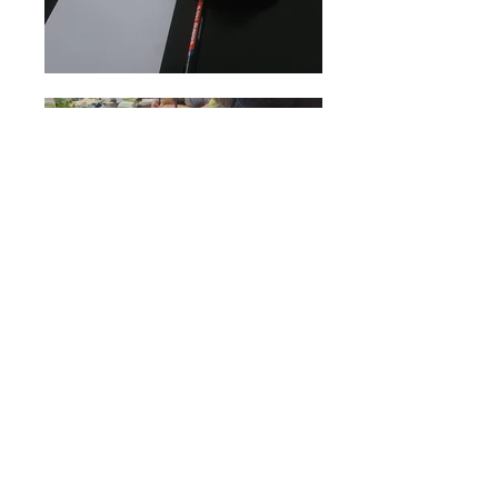
Ja vēlies piedalīties un uzzināt vairāk, nosūti ziņu
Piesakies mūsu jaunumiem:
Email
Pieteikties