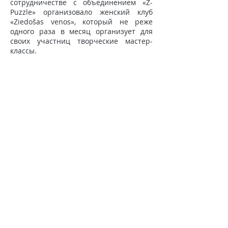
сотрудничестве с объединением «Z-
Puzzle» организовало женский клуб
«Ziedošas venos», который не реже
одного раза в месяц организует для
своих участниц творческие мастер-
классы.
В ходе деятельности были созданы
наборы карточек, нарисованных
самостоятельно»
Вдохновитель
", л
набор
для изготовления гнезда "
Берегина
",
буквы "12 волшебных дней", наборы
открыток "11 дней ангелов"
и
«12
волшебных дней», вдохновляющие
письма.
Piesakies mūsu jaunumiem:
Email