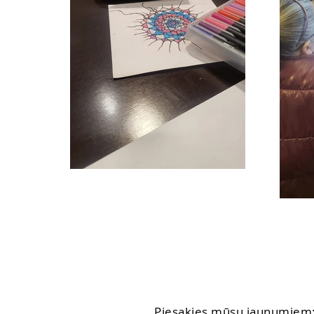
Piesakies mūsu jaunumiem