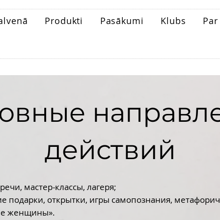
alvenā
Produkti
Pasākumi
Klubs
Pa
овные направл
действий
речи, мастер-классы, лагеря;
 подарки, открытки, игры самопознания, метафорич
ие женщины».