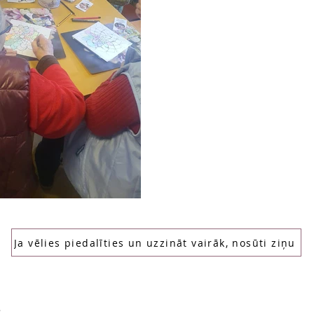
Ja vēlies piedalīties un uzzināt vairāk, nosūti ziņu
: