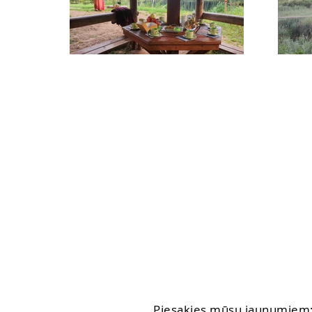
Piesakies mūsu jaunumiem