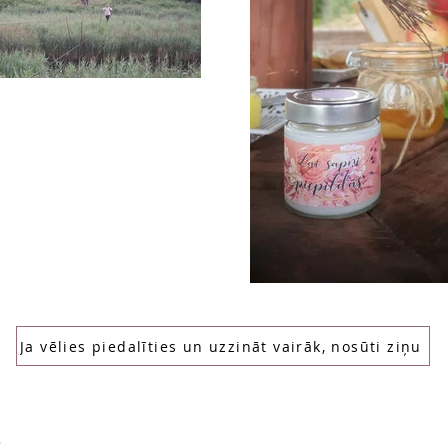
Ja vēlies piedalīties un uzzināt vairāk, nosūti ziņu
: