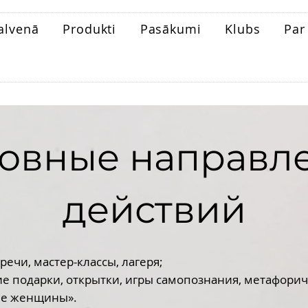
alvenā
Produkti
Pasākumi
Klubs
Pa
овные направл
действий
речи, мастер-классы, лагеря;
 подарки, открытки, игры самопознания, метафорич
ие женщины».