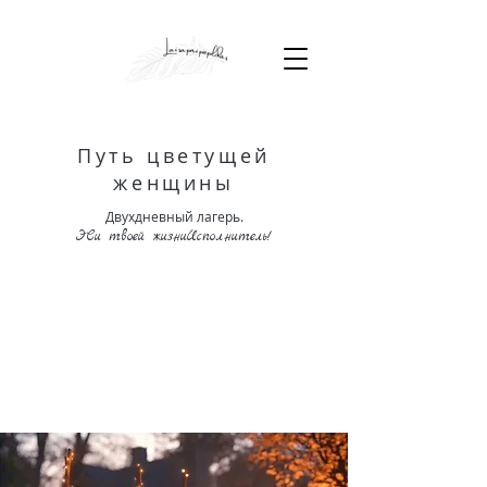
Путь цветущей
женщины
Двухдневный лагерь.
Э
Си твоей жизни
Исполнитель
!