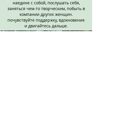
наедине с собой, послушать себя,
заняться чем-то творческим, побыть в
компании других женщин.
почувствуйте поддержку, вдохновение
и двигайтесь дальше.
ЧЕТЫРЕ СРЕДА
9. MARTĀ PLKST. 11.00
Стоимость участия: 20 евро за урок или 60 евро за
четыре встречи.
100% предоплата
Pieteikties