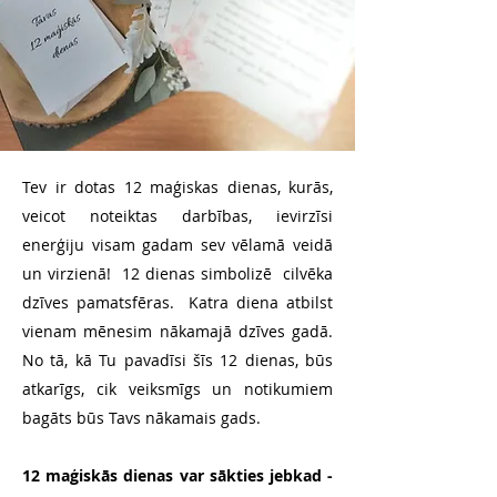
Tev ir dotas 12 maģiskas dienas, kurās,
veicot noteiktas darbības, ievirzīsi
enerģiju visam gadam sev vēlamā veidā
un virzienā!
12 dienas simbolizē cilvēka
dzīves pamatsfēras. Katra diena atbilst
vienam mēnesim nākamajā dzīves gadā.
No tā, kā Tu pavadīsi šīs 12 dienas, būs
atkarīgs, cik veiksmīgs un notikumiem
bagāts būs Tavs nākamais gads.
12 maģiskās dienas var sākties jebkad -