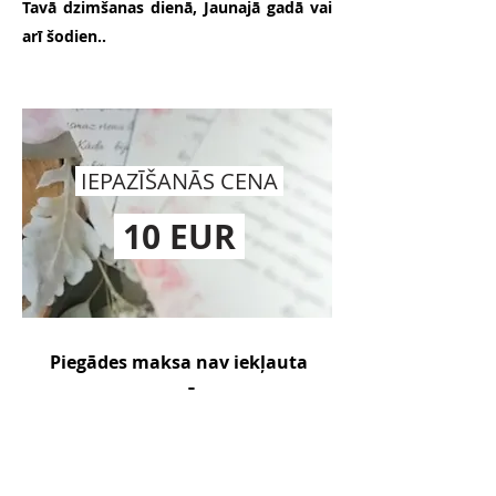
Tavā dzimšanas dienā, Jaunajā gadā vai
arī šodien..
IEPAZĪŠANĀS CENA
10 EUR
Piegādes maksa nav iekļauta
cenā.
Omniva pakomāts - 3,09 EUR.
Pasūtīt