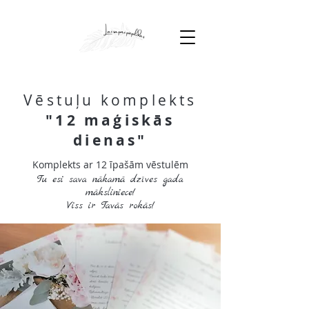
Vēstuļu komplekts
"12 maģiskās
dienas"
Komplekts ar 12 īpašām vēstulēm
Tu esi sava nākamā dzīves gada
māksliniece!
Viss ir Tavās rokās!