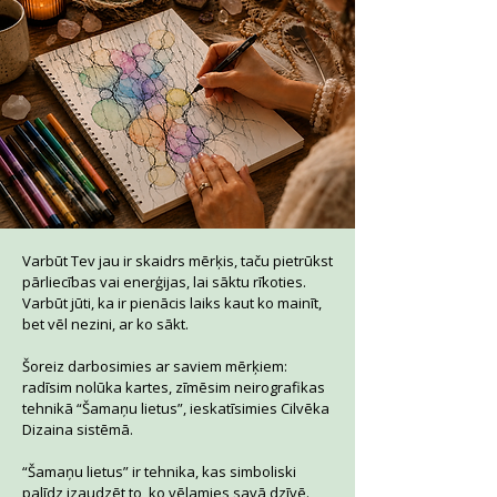
Varbūt Tev jau ir skaidrs mērķis, taču pietrūkst
pārliecības vai enerģijas, lai sāktu rīkoties.
Varbūt jūti, ka ir pienācis laiks kaut ko mainīt,
bet vēl nezini, ar ko sākt.
Šoreiz darbosimies ar saviem mērķiem:
radīsim nolūka kartes, zīmēsim neirografikas
tehnikā “Šamaņu lietus”, ieskatīsimies Cilvēka
Dizaina sistēmā.
“Šamaņu lietus” ir tehnika, kas simboliski
palīdz izaudzēt to, ko vēlamies savā dzīvē.