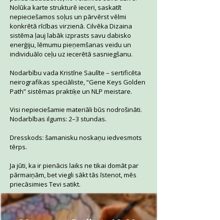
Nolūka karte strukturē ieceri, saskatīt
nepieciešamos soļus un pārvērst vēlmi
konkrētā rīcības virzienā. Cilvēka Dizaina
sistēma ļauj labāk izprasts savu dabisko
enerģiju, lēmumu pieņemšanas veidu un
individuālo ceļu uz iecerētā sasniegšanu.
Nodarbību vada Kristīne Saulīte – sertificēta
neirografikas speciāliste, “Gene Keys Golden
Path” sistēmas praktiķe un NLP meistare.
Visi nepieciešamie materiāli būs nodrošināti.
Nodarbības ilgums: 2–3 stundas.
Dresskods: šamanisku noskaņu iedvesmots
tērps.
Ja jūti, ka ir pienācis laiks ne tikai domāt par
pārmaiņām, bet viegli sākt tās īstenot, mēs
priecāsimies Tevi satikt.