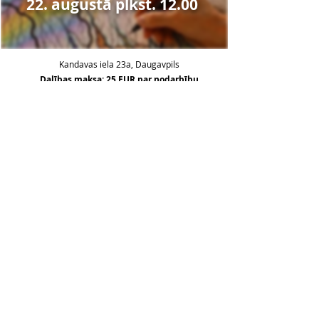
22. augustā plkst. 12.00
Kandavas iela 23a, Daugavpils
Dalības maksa: 25 EUR par nodarbību
Kluba dalībniecēm - 20% atlaide
100% priekšapmaksa
Pieteikties
Piesakies mūsu jaunumiem:
Email