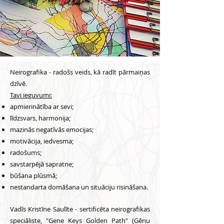
Neirografika - radošs veids, kā radīt pārmaiņas
dzīvē.
Tavi ieguvumi:
apmierinātība ar sevi;
līdzsvars, harmonija;
mazinās negatīvās emocijas;
motivācija, iedvesma;
radošums;
savstarpējā sapratne;
būšana plūsmā;
nestandarta domāšana un situāciju risināšana.
Vadīs Kristīne Saulīte - sertificēta neirografikas
speciāliste, "Gene Keys Golden Path" (Gēnu