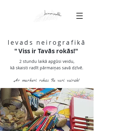
Ievads neirografikā
"
Viss ir Tavās rokās!
"
2 stundu laikā apgūsi veidu,
kā skaisti radīt pārmaiņas savā dzīvē.
Ar markeri rokās Tu vari vairāk!