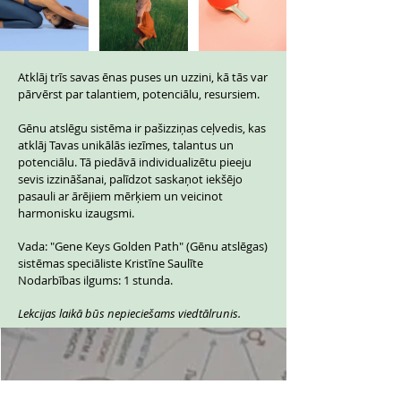
Atklāj trīs savas ēnas puses un uzzini, kā tās var
pārvērst par talantiem, potenciālu, resursiem.
Gēnu atslēgu sistēma ir pašizziņas ceļvedis, kas
atklāj Tavas unikālās iezīmes, talantus un
potenciālu. Tā piedāvā individualizētu pieeju
sevis izzināšanai, palīdzot saskaņot iekšējo
pasauli ar ārējiem mērķiem un veicinot
harmonisku izaugsmi.
Vada: "Gene Keys Golden Path" (Gēnu atslēgas)
sistēmas speciāliste Kristīne Saulīte
Nodarbības ilgums: 1 stunda.
Lekcijas laikā būs nepieciešams viedtālrunis.