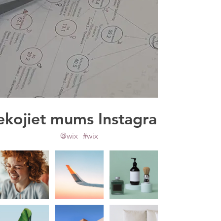
ekojiet mums Instagram
@wix
#wix