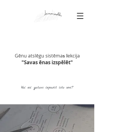
Gēnu atslēgu sistēma
ekcija
s l
"Savas ēnas izspēlēt"
Vai esi gatavs iepazīt īsto sevi?