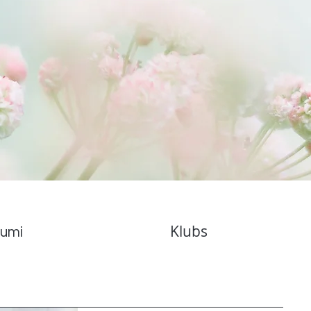
Klubs
umi