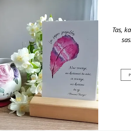
Tas, k
sas
P