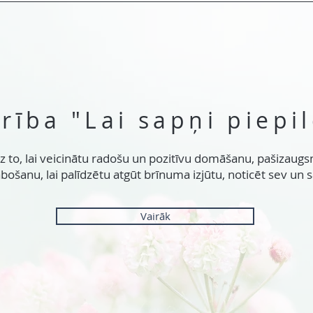
rība "Lai sapņi piepi
 to, lai veicinātu radošu un pozitīvu domāšanu, pašizaugs
abošanu, lai palīdzētu atgūt brīnuma izjūtu, noticēt sev u
Vairāk