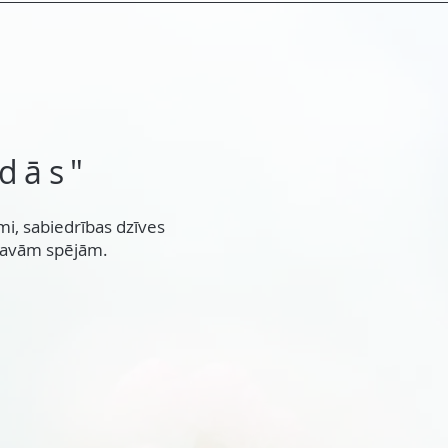
ldās"
mi, sabiedrības dzīves
n savām spējām.