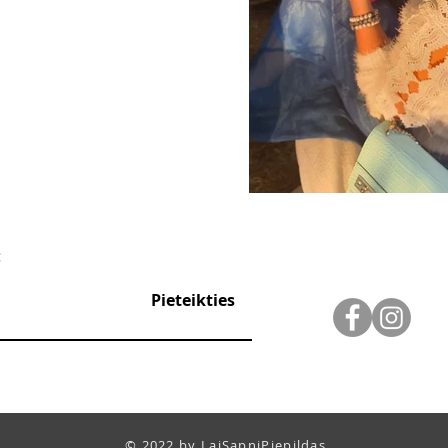
:
Pieteikties
© 2022 by LaiSapniPiepildas