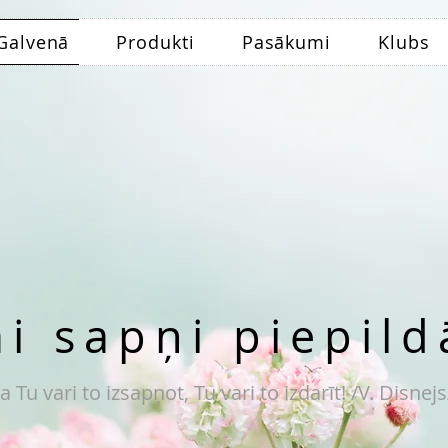
Galvenā
Produkti
Pasākumi
Klubs
ai sapņi piepild
Ja Tu vari to izsapņot, Tu vari to izdarīt! /V. Disnejs