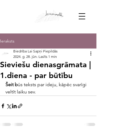
Ieraksts
Biedrība Lai Sapņi Piepildās
2024. g. 28. jūn.
Lasīts 1 min
Sieviešu dienasgrāmata |
1.diena - par būtību
Šeit b
ūs teksts par ideju, kāpēc svarīgi 
veltīt laiku sev.