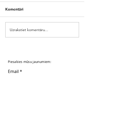
Komentāri
Uzrakstiet komentāru...
Piesakies mūsu jaunumiem:
Email
Pieteikties